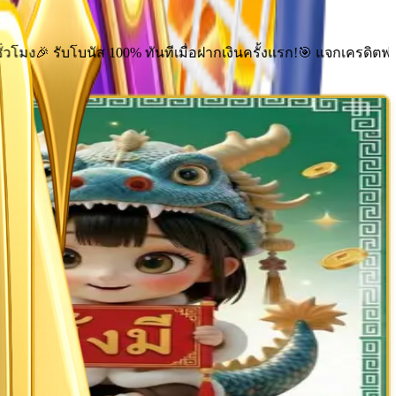
บนัส 100% ทันทีเมื่อฝากเงินครั้งแรก!
🎯 แจกเครดิตฟรีทุกวัน สำหร