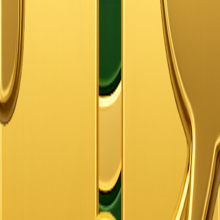
พร้อมใช้งาน
เซียมซี
เสี่ยงทายใบเซียมซี รับเลขนำโชค
เริ่มทำนาย