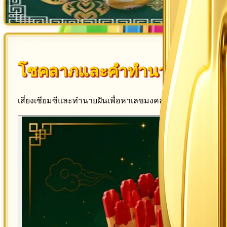
หวยลาว
โชคลาภและคำทำนาย
เสี่ยงเซียมซีและทำนายฝันเพื่อหาเลขมงคลประจำวัน