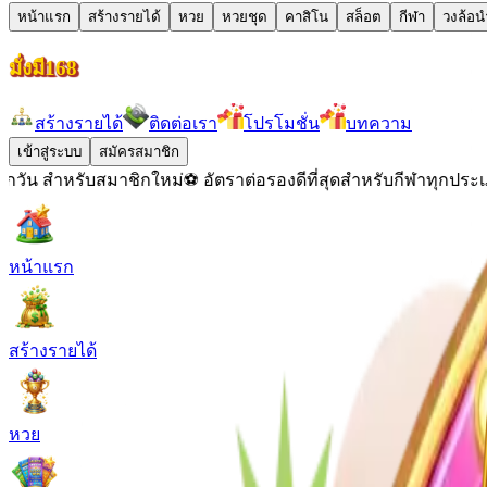
หน้าแรก
สร้างรายได้
หวย
หวยชุด
คาสิโน
สล็อต
กีฬา
วงล้อ
มั่งมี168
สร้างรายได้
ติดต่อเรา
โปรโมชั่น
บทความ
เข้าสู่ระบบ
สมัครสมาชิก
บสมาชิกใหม่
⚽ อัตราต่อรองดีที่สุดสำหรับกีฬาทุกประเภท
🎰 สล็อตแ
หน้าแรก
สร้างรายได้
หวย