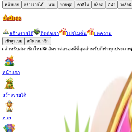
หน้าแรก
สร้างรายได้
หวย
หวยชุด
คาสิโน
สล็อต
กีฬา
วงล้อ
มั่งมี168
สร้างรายได้
ติดต่อเรา
โปรโมชั่น
บทความ
เข้าสู่ระบบ
สมัครสมาชิก
าชิกใหม่
⚽ อัตราต่อรองดีที่สุดสำหรับกีฬาทุกประเภท
🎰 สล็อตแตก
หน้าแรก
สร้างรายได้
หวย