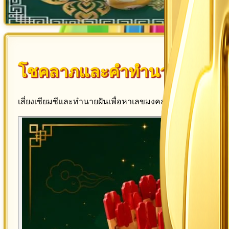
หวยลาว
โชคลาภและคำทำนาย
เสี่ยงเซียมซีและทำนายฝันเพื่อหาเลขมงคลประจำวัน