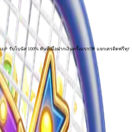
ส 100% ทันทีเมื่อฝากเงินครั้งแรก!
🎯 แจกเครดิตฟรีทุกวัน สำหรับส