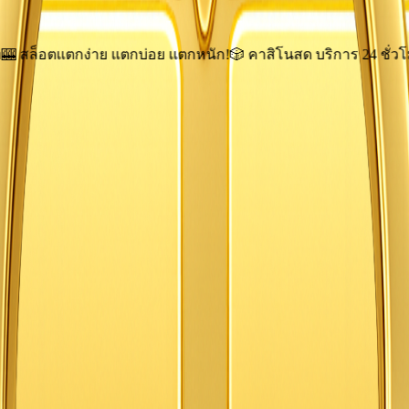
กง่าย แตกบ่อย แตกหนัก!
🎲 คาสิโนสด บริการ 24 ชั่วโมง
🎉 รับโบนั