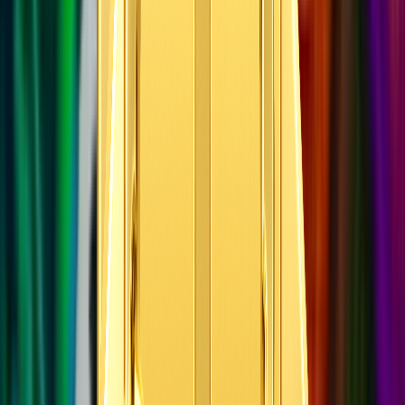
เล่น
face off
อัตราชนะ
72.17
%
เล่น
fantasy southeast asia
อัตราชนะ
72.42
%
เล่น
feature buy・christmas express
อัตราชนะ
82.97
%
เล่น
feature buy・golden pig
อัตราชนะ
72.91
%
เล่น