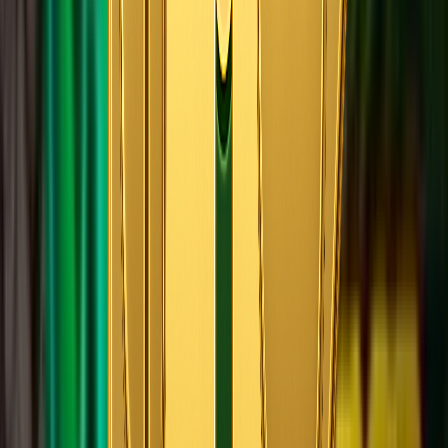
เล่น
lucky ace
อัตราชนะ
82.94
%
เล่น
lucky crush
อัตราชนะ
82.21
%
เล่น
lucky koin
อัตราชนะ
82.98
%
เล่น
lucky panda
อัตราชนะ
80.17
%
เล่น