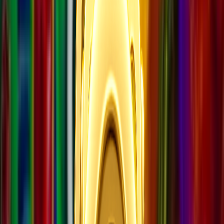
รัฐบาลไทย, หวยฮานอย, หวยหุ้นไทย, หวยหุ้นต่างประเทศ, หวย
ลาวพัฒนา, หวยยี่กี และเรายังรวมการออกรางวัลจากหวยยี่กี
จากเว็บต่าง ๆ มาให้เดิมพันภายในเว็บของเรา นอกจากนี้เรายัง
เป็น แหล่งรวมเกมชั้นนำ คัดสรรมาเพื่อนักเดิมพันโดยเฉพาะ
มองหาเกมเดิมพันหรือเกมต้องที่นี่เท่านั้น
PLAYSTAR-GAMING (80
เกม)
ค้นหา
777
อัตราชนะ
82.18
%
เล่น