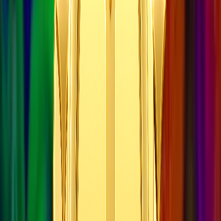
crazy 777
อัตราชนะ
71.11
%
เล่น
cube?
อัตราชนะ
73.87
%
เล่น
cyber cube
อัตราชนะ
83.47
%
เล่น
da fu gui
อัตราชนะ
82.28
%
เล่น
diao chan fa da cai