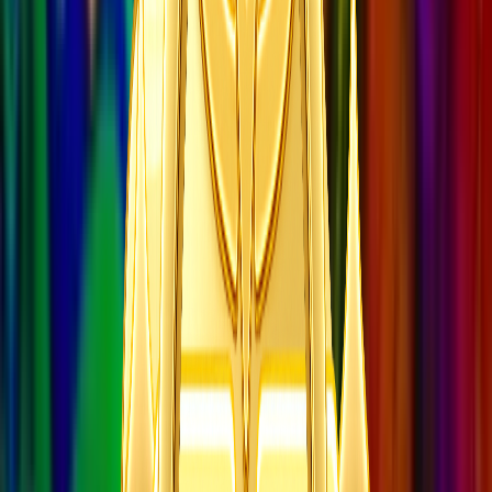
เล่น
challenge・mayan calendar
อัตราชนะ
83.27
%
เล่น
chef husky
อัตราชนะ
79.80
%
เล่น
china empress
อัตราชนะ
83.30
%
เล่น
coin maniac
อัตราชนะ
83.48
%
เล่น