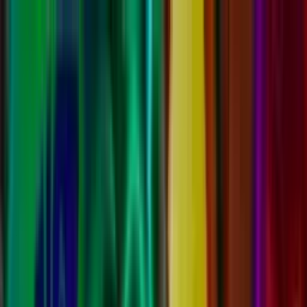
MangMee168 - Mini Games&Puzzle
Play Store
GET