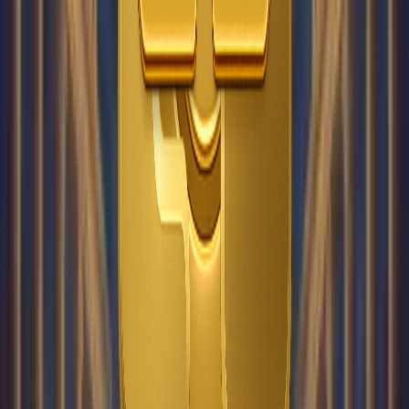
virtualroulette
อัตราชนะ
84.12
%
เล่น
wildsandgods
อัตราชนะ
84.53
%
เล่น
Copyright © 2022 MANGMEE All rights reserved.
Privacy Policy
Terms of Service
ฝากถอน
หวย
หน้าแรก
โปรฯ
ติดต่อ