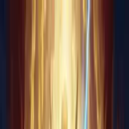
MangMee168 - Mini Games&Puzzle
Play Store
GET