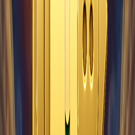
อัตราชนะ
80.61
%
เล่น
jokerbuybonus
อัตราชนะ
81.92
%
เล่น
jungles
อัตราชนะ
81.86
%
เล่น
mineisland
อัตราชนะ
81.95
%
เล่น
multihot5
อัตราชนะ
82.02
%
เล่น