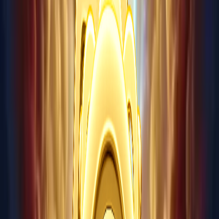
หน้าแรก
สร้างรายได้
หวย
หวยชุด
คาสิโน
สล็อต