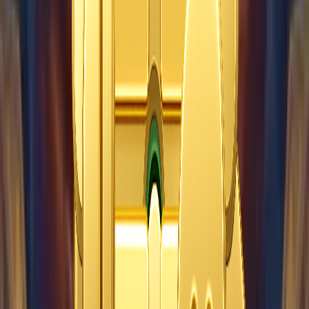
geniesbonanza
อัตราชนะ
82.56
%
เล่น
helicopterx
อัตราชนะ
82.05
%
เล่น
hunterx
อัตราชนะ
83.30
%
เล่น
jetx
อัตราชนะ
82.04
%
เล่น
jetx3