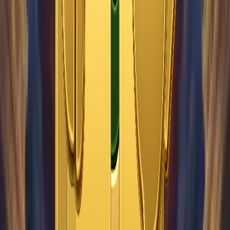
multihotways
อัตราชนะ
82.36
%
เล่น
plinkox
อัตราชนะ
82.13
%
เล่น
rollx
อัตราชนะ
84.48
%
เล่น
russiankeno
อัตราชนะ
81.81
%
เล่น
samurai